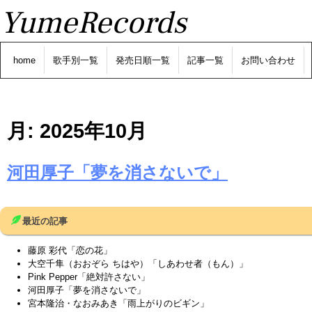
YumeRecords
home
歌手別一覧
発売日順一覧
記事一覧
お問い合わせ
月:
2025年10月
河田厚子「夢を消さないで」
最近の記事
藤原 彩代「恋の花」
大空千隼（おおぞら ちはや）「しあわせ者（もん）」
Pink Pepper「絶対許さない」
河田厚子「夢を消さないで」
宮本隆治・なおみあき「雨上がりのビギン」