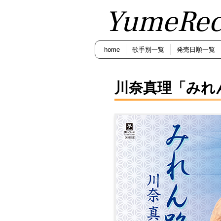
YumeRec
home
歌手別一覧
発売日順一覧
川奈真理「みれ