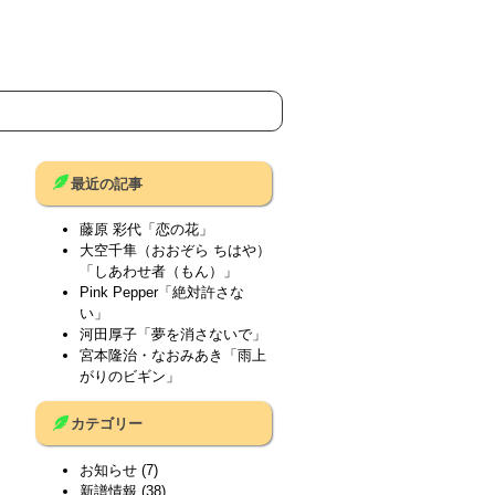
最近の記事
藤原 彩代「恋の花」
大空千隼（おおぞら ちはや）
「しあわせ者（もん）」
Pink Pepper「絶対許さな
い」
河田厚子「夢を消さないで」
宮本隆治・なおみあき「雨上
がりのビギン」
カテゴリー
お知らせ
(7)
新譜情報
(38)