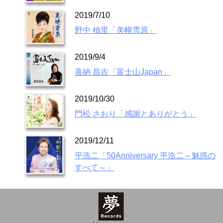
2019/7/10
野中 柚里「美幌雪原」
2019/9/4
喜納 昌吉「富士山Japan」
2019/10/30
門松 さおり「感謝とありがとう」
2019/12/11
平浩二「50Anniversary 平浩二～魅惑の
すべて～」