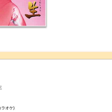
三
ラオケ)