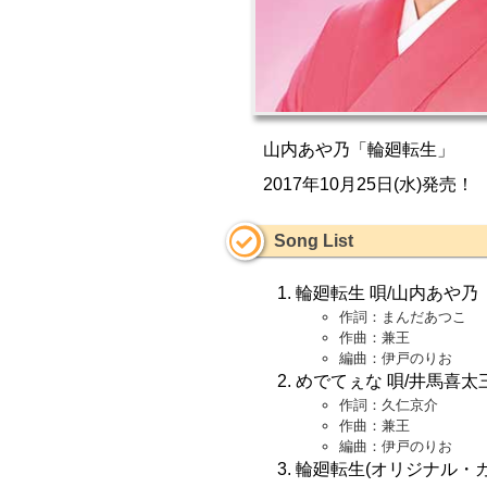
山内あや乃「輪廻転生」
2017年10月25日(水)発売！
Song List
輪廻転生 唄/山内あや乃
作詞：まんだあつこ
作曲：兼王
編曲：伊戸のりお
めでてぇな 唄/井馬喜太
作詞：久仁京介
作曲：兼王
編曲：伊戸のりお
輪廻転生(オリジナル・カ