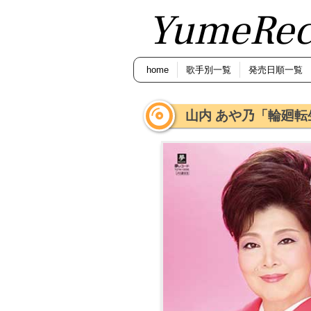
YumeRec
home
歌手別一覧
発売日順一覧
山内 あや乃「輪廻転