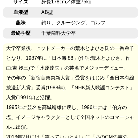
サイズ
身長178cm／体重75kg
血液型
AB型
趣味
釣り、クルージング、ゴルフ
最終学歴
千葉商科大学卒
大学卒業後、ヒットメーカーの荒木とよひさ氏の一番弟子
となり、1987年に「日本海‘88」(作詞:荒木とよひさ、作
曲:吉 幾三)で「水原達矢」の芸名でメジャーデビュー。
その年の「新宿音楽祭新人賞」受賞をはじめ「全日本有線
放送新人賞」受賞(1988年)、「NHK新人歌謡コンテスト」
入賞(1991年)と活躍。
1995年に芸名を髙城靖雄に戻し、1996年には「伯方の
塩」イメージキャラクターとして全国ネットのコマーシャ
ルに出演。
2013年2月には「笑っていいとも!」に「あのCMの声の