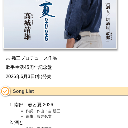
吉 幾三プロデュース作品
歌手生活45周年記念盤
2026年6月3日(水)発売
Song List
南部…春と夏 2026
作詞・作曲：吉 幾三
編曲：藤井弘文
酒と