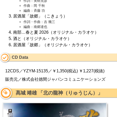
作詞：美樹克彦
作曲：岡 千秋
編曲：斉藤 功
居酒屋「故郷」（こきょう）
作詞・作曲：吉 幾三
編曲：南郷達也
南部…春と夏 2026（オリジナル・カラオケ）
酒と（オリジナル・カラオケ）
居酒屋「故郷」（オリジナル・カラオケ）
CD Data
12CDS／YZYM-15135／￥1,350(税込) ￥1,227(税抜)
販売元／株式会社徳間ジャパンコミュニケーションズ
髙城 靖雄 「北の龍神（りゅうじん）」