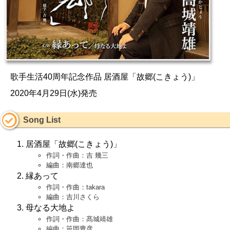
歌手生活40周年記念作品 居酒屋「故郷(こきょう)」
2020年4月29日(水)発売
Song List
居酒屋「故郷(こきょう)」
作詞・作曲：吉 幾三
編曲：南郷達也
縁あって
作詞・作曲：takara
編曲：吉川さくら
母なる大地よ
作詞・作曲：髙城靖雄
編曲：笹岡豊彦