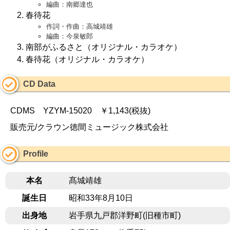
編曲：南郷達也
春待花
作詞・作曲：高城靖雄
編曲：今泉敏郎
南部がふるさと（オリジナル・カラオケ）
春待花（オリジナル・カラオケ）
CD Data
CDMS YZYM-15020 ￥1,143(税抜)
販売元/クラウン徳間ミュージック株式会社
Profile
本名
髙城靖雄
誕生日
昭和33年8月10日
出身地
岩手県九戸郡洋野町(旧種市町)