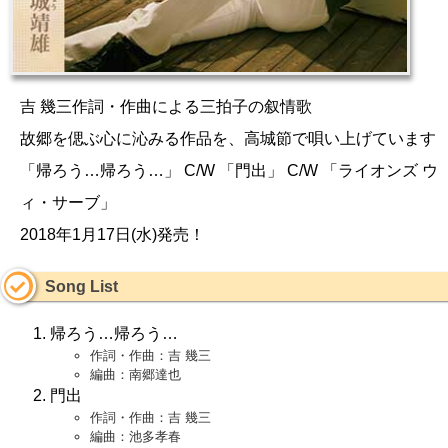
吉 幾三作詞・作曲による三拍子の叙情歌
故郷を偲ぶ心に沁みる作品を、高城節で唄い上げています
「帰ろう…帰ろう…」 C/W 「門出」 C/W 「ライオンズ ウ
ィ・サーブ」
2018年1月17日(水)発売！
Song List
帰ろう…帰ろう…
作詞・作曲：吉 幾三
編曲：南郷達也
門出
作詞・作曲：吉 幾三
編曲：池多孝春