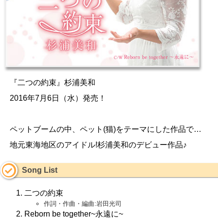
『二つの約束』杉浦美和
2016年7月6日（水）発売！
ペットブームの中、ペット(猫)をテーマにした作品で…
地元東海地区のアイドル!杉浦美和のデビュー作品♪
Song List
二つの約束
作詞・作曲・編曲:岩田光司
Reborn be together~永遠に~