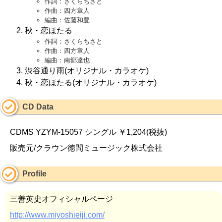
作詞：さくらちさと
作曲：四方章人
編曲：佐藤和豊
秋・恋ほたる
作詞：さくらちさと
作曲：四方章人
編曲：南郷達也
渋谷通り雨(オリジナル・カラオケ)
秋・恋ほたる(オリジナル・カラオケ)
CD Data
CDMS YZYM-15057 シングル ￥1,204(税抜)
販売元/クラウン徳間ミュージック株式会社
Profile
三善英史オフィシャルページ
http://www.miyoshieiji.com/