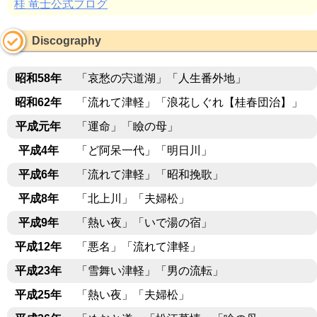
桂 竜士公式ブログ
Discography
昭和58年
「哀愁の宍道湖」「人生番外地」
昭和62年
「流れて津軽」「浪花しぐれ【桂春団治】」
平成元年
「運命」「瞼の母」
平成4年
「ど阿呆一代」「明日川」
平成6年
「流れて津軽」「昭和挽歌」
平成8年
「北上川」「夫婦松」
平成9年
「熱い夜」「いで湯の宿」
平成12年
「悪名」「流れて津軽」
平成23年
「雪舞い津軽」「男の流転」
平成25年
「熱い夜」「夫婦松」