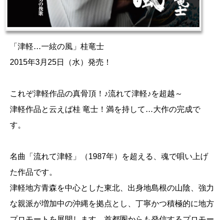
「津軽…一絃の風」桂竜士
2015年3月25日（水）発売！
これぞ津軽作品の真骨頂！♪流れて津軽♪を超越～
津軽作品と云えば桂 竜士！満を持して…大作の完成で
す。
名曲「流れて津軽」（1987年）を超える、魂で唄い上げ
た作品です。
津軽地方青森を中心とした東北、出身地島根の山陰、強力
な親派が増加中の沖縄を拠点とし、丁寧かつ積極的に地方
プロモートを展開します。首都圏からも発信するプロモー