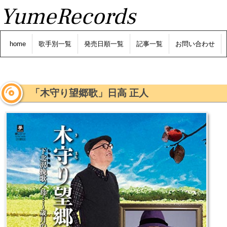
YumeRecords
home
歌手別一覧
発売日順一覧
記事一覧
お問い合わせ
「木守り望郷歌」日高 正人