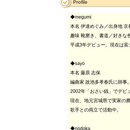
Profile
◆megumi
本名 伊達めぐみ／出身地 
趣味 靴磨き、書道／好きな
平成3年デビュー。現在は富
◆sayo
本名 藤原 志保
編曲家 故池多孝春氏に師事
2002年「おさい銭」でデビ
現在、地元宮城県で実家の
歌手との両立で活動中。
◆nodoka